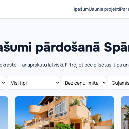
Īpašumi
Jaunie projekti
Par
ašumi pārdošanā Spā
krastē — ar aprakstu latviski. Filtrējiet pēc pilsētas, tipa u