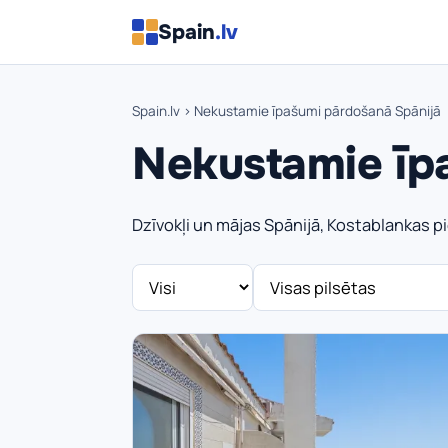
Spain
.lv
Spain.lv
› Nekustamie īpašumi pārdošanā Spānijā
Nekustamie īp
Dzīvokļi un mājas Spānijā, Kostablankas pie