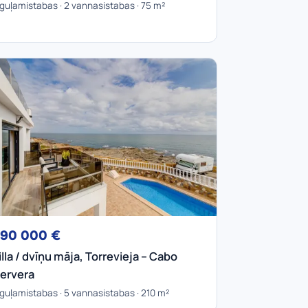
 guļamistabas · 2 vannasistabas · 75 m²
90 000 €
illa / dvīņu māja, Torrevieja – Cabo
ervera
 guļamistabas · 5 vannasistabas · 210 m²