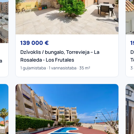
139 000 €
1
Dzīvoklis / bungalo, Torrevieja – La
D
Rosaleda - Los Frutales
T
a
1 guļamistaba · 1 vannasistaba · 35 m²
3