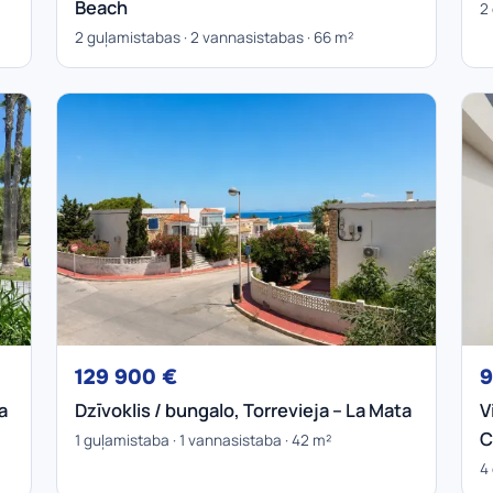
Beach
2
2 guļamistabas · 2 vannasistabas · 66 m²
129 900 €
9
a
Dzīvoklis / bungalo, Torrevieja – La Mata
V
C
1 guļamistaba · 1 vannasistaba · 42 m²
4