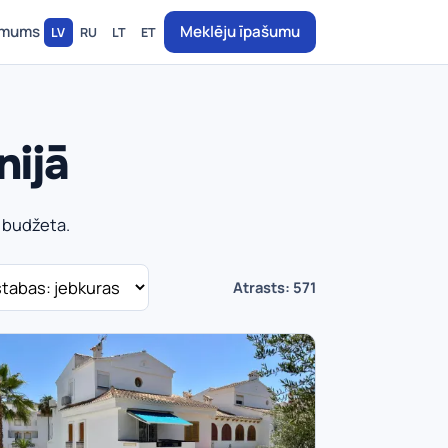
 mums
Meklēju īpašumu
LV
RU
LT
ET
nijā
n budžeta.
Atrasts: 571