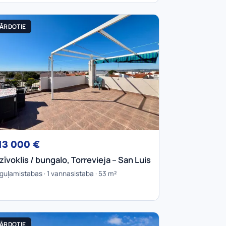
ĀRDOTIE
13 000 €
zīvoklis / bungalo, Torrevieja – San Luis
 guļamistabas · 1 vannasistaba · 53 m²
ĀRDOTIE