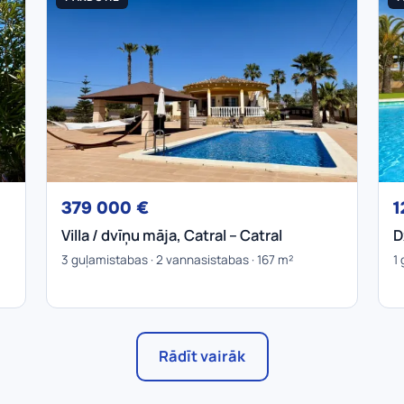
379 000 €
1
Villa / dvīņu māja, Catral – Catral
D
3 guļamistabas · 2 vannasistabas · 167 m²
1 
Rādīt vairāk