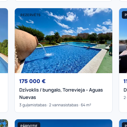
REZERVĒTS
P
175 000 €
1
Dzīvoklis / bungalo, Torrevieja – Aguas
D
Nuevas
2
3 guļamistabas · 2 vannasistabas · 64 m²
PĀRDOTIE
P