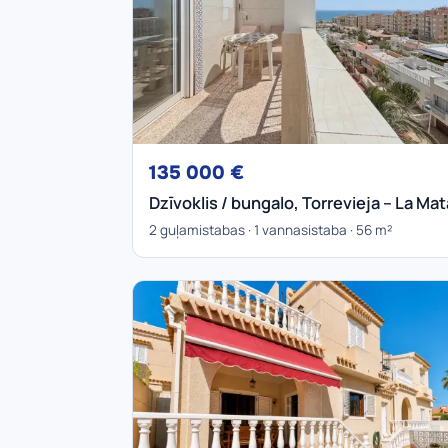
135 000 €
Dzīvoklis / bungalo, Torrevieja – La Mat
2 guļamistabas · 1 vannasistaba · 56 m²