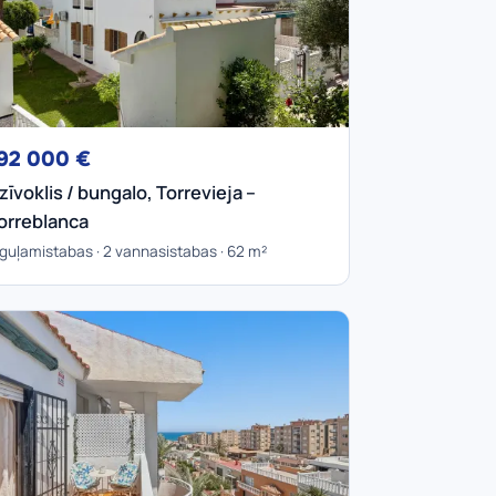
92 000 €
zīvoklis / bungalo, Torrevieja –
orreblanca
 guļamistabas · 2 vannasistabas · 62 m²