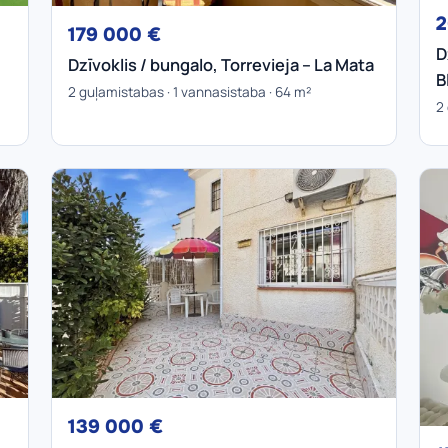
2
179 000 €
D
Dzīvoklis / bungalo, Torrevieja – La Mata
B
2 guļamistabas · 1 vannasistaba · 64 m²
2
139 000 €