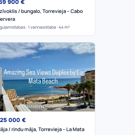
59 900 €
zīvoklis / bungalo, Torrevieja – Cabo
ervera
 guļamistabas · 1 vannasistaba · 44 m²
25 000 €
āja / rindu māja, Torrevieja – La Mata