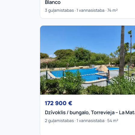
Blanco
3 guļamistabas · 1 vannasistaba · 74 m²
172 900 €
Dzīvoklis / bungalo, Torrevieja – La Mat
2 guļamistabas · 1 vannasistaba · 54 m²