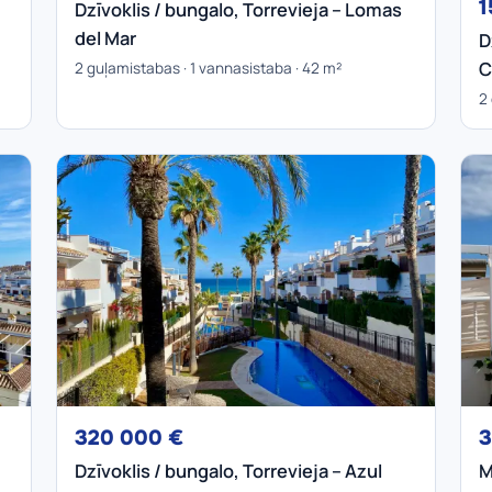
1
Dzīvoklis / bungalo, Torrevieja – Lomas
del Mar
D
C
2 guļamistabas · 1 vannasistaba · 42 m²
2
320 000 €
3
Dzīvoklis / bungalo, Torrevieja – Azul
M