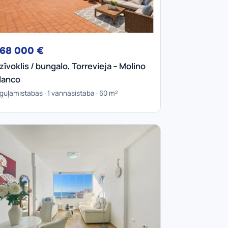
68 000 €
zīvoklis / bungalo, Torrevieja – Molino
lanco
 guļamistabas · 1 vannasistaba · 60 m²