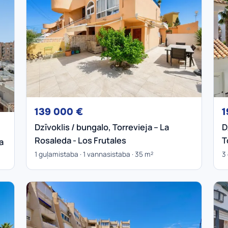
139 000 €
1
Dzīvoklis / bungalo, Torrevieja – La
D
Rosaleda - Los Frutales
T
a
1 guļamistaba · 1 vannasistaba · 35 m²
3