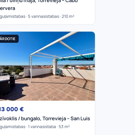
illa / dvīņu māja, Torrevieja – Cabo
ervera
 guļamistabas · 5 vannasistabas · 210 m²
ĀRDOTIE
13 000 €
zīvoklis / bungalo, Torrevieja – San Luis
 guļamistabas · 1 vannasistaba · 53 m²