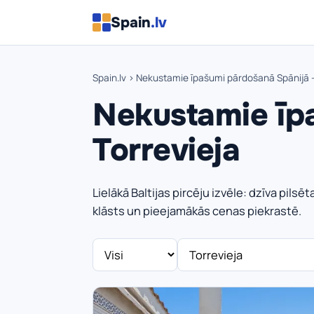
Spain
.lv
Spain.lv
› Nekustamie īpašumi pārdošanā Spānijā —
Nekustamie īp
Torrevieja
Lielākā Baltijas pircēju izvēle: dzīva pil
klāsts un pieejamākās cenas piekrastē.