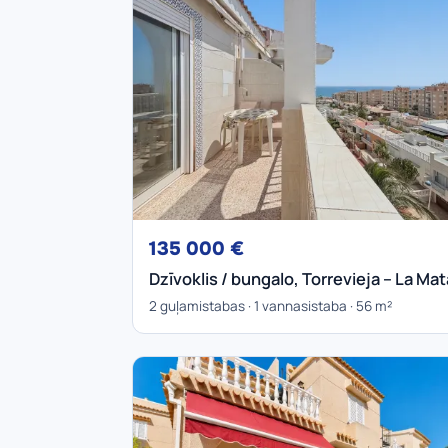
135 000 €
Dzīvoklis / bungalo, Torrevieja – La Mat
2 guļamistabas · 1 vannasistaba · 56 m²