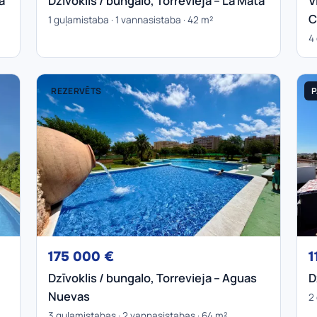
a
Dzīvoklis / bungalo, Torrevieja – La Mata
V
C
1 guļamistaba · 1 vannasistaba · 42 m²
4
REZERVĒTS
P
175 000 €
1
Dzīvoklis / bungalo, Torrevieja – Aguas
D
Nuevas
2
3 guļamistabas · 2 vannasistabas · 64 m²