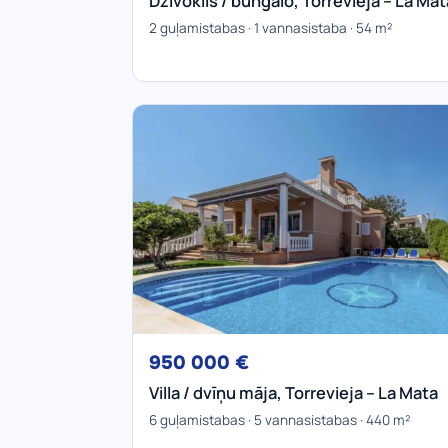
Dzīvoklis / bungalo, Torrevieja – La Mat
2 guļamistabas · 1 vannasistaba · 54 m²
950 000 €
Villa / dvīņu māja, Torrevieja – La Mata
6 guļamistabas · 5 vannasistabas · 440 m²