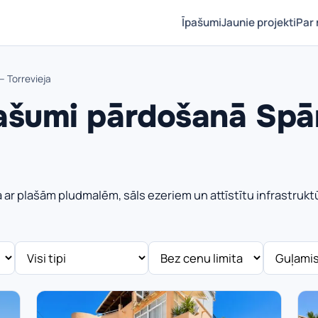
Īpašumi
Jaunie projekti
Par
 Torrevieja
ašumi pārdošanā Spā
sēta ar plašām pludmalēm, sāls ezeriem un attīstītu infrastru