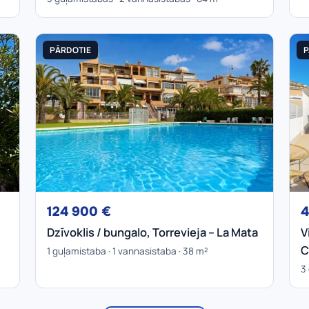
PĀRDOTIE
P
124 900 €
4
Dzīvoklis / bungalo, Torrevieja – La Mata
V
C
1 guļamistaba · 1 vannasistaba · 38 m²
3