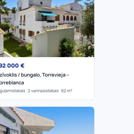
92 000 €
zīvoklis / bungalo, Torrevieja –
orreblanca
 guļamistabas · 2 vannasistabas · 62 m²