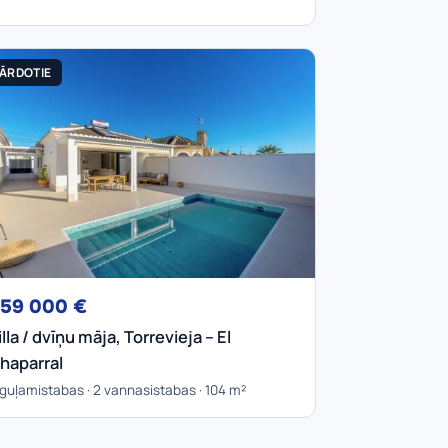
ĀRDOTIE
59 000 €
illa / dvīņu māja, Torrevieja – El
haparral
 guļamistabas · 2 vannasistabas · 104 m²