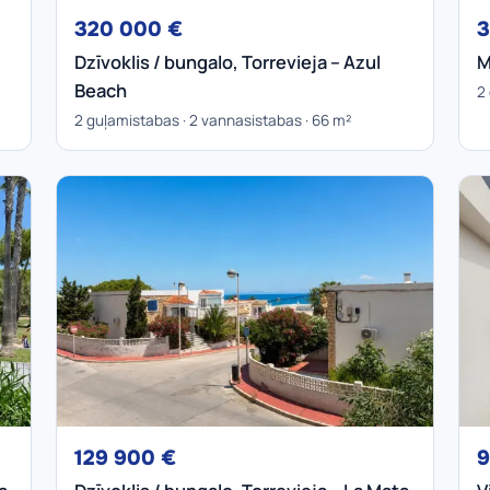
320 000 €
3
Dzīvoklis / bungalo, Torrevieja – Azul
M
Beach
2
2 guļamistabas · 2 vannasistabas · 66 m²
129 900 €
9