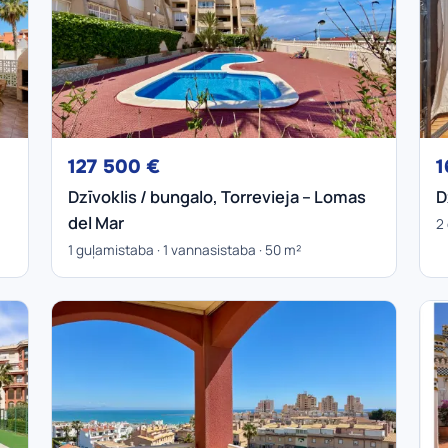
127 500 €
1
Dzīvoklis / bungalo, Torrevieja – Lomas
D
del Mar
2
1 guļamistaba · 1 vannasistaba · 50 m²