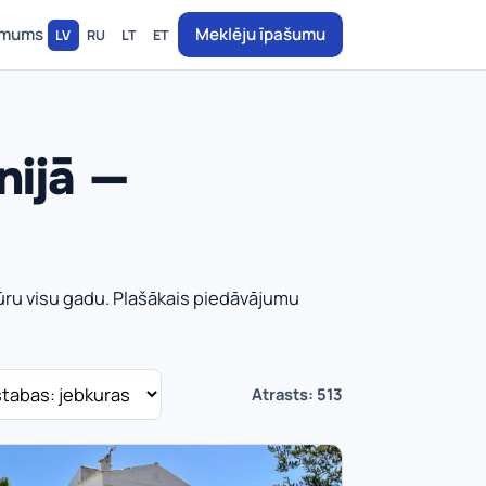
 mums
Meklēju īpašumu
LV
RU
LT
ET
nijā —
ktūru visu gadu. Plašākais piedāvājumu
Atrasts: 513