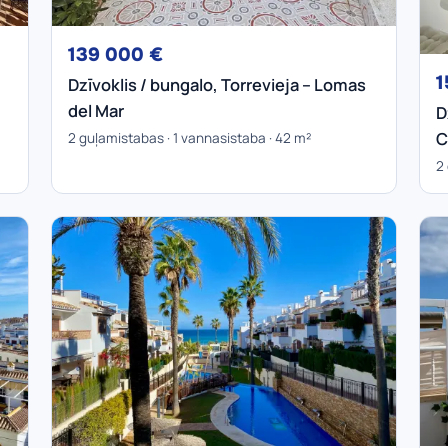
139 000 €
1
Dzīvoklis / bungalo, Torrevieja – Lomas
del Mar
D
C
2 guļamistabas · 1 vannasistaba · 42 m²
2