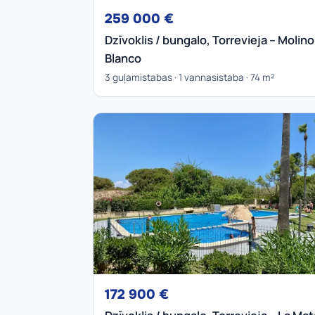
259 000 €
Dzīvoklis / bungalo, Torrevieja – Molino
Blanco
3 guļamistabas · 1 vannasistaba · 74 m²
172 900 €