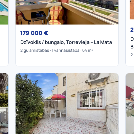
2
179 000 €
D
Dzīvoklis / bungalo, Torrevieja – La Mata
B
2 guļamistabas · 1 vannasistaba · 64 m²
2