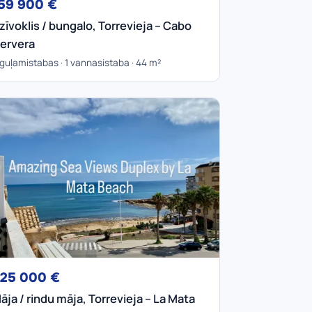
59 900 €
zīvoklis / bungalo, Torrevieja – Cabo
ervera
 guļamistabas · 1 vannasistaba · 44 m²
25 000 €
āja / rindu māja, Torrevieja – La Mata