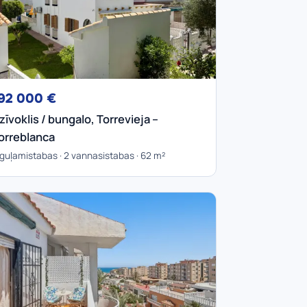
92 000 €
zīvoklis / bungalo, Torrevieja –
orreblanca
 guļamistabas · 2 vannasistabas · 62 m²