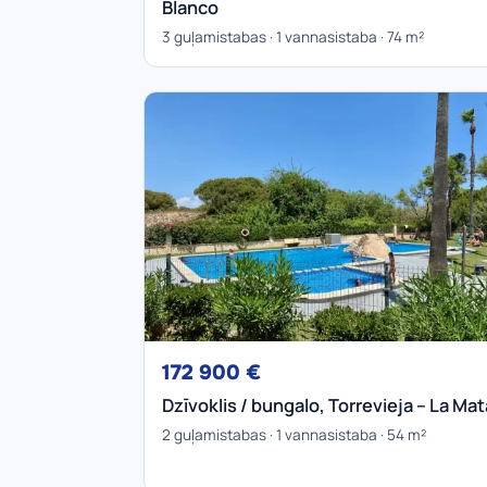
Blanco
3 guļamistabas · 1 vannasistaba · 74 m²
172 900 €
Dzīvoklis / bungalo, Torrevieja – La Mat
2 guļamistabas · 1 vannasistaba · 54 m²