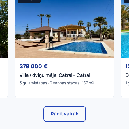
379 000 €
1
Villa / dvīņu māja, Catral – Catral
D
3 guļamistabas · 2 vannasistabas · 167 m²
1 
Rādīt vairāk