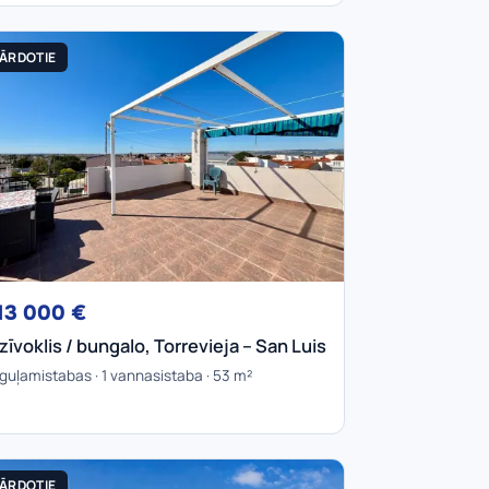
ĀRDOTIE
13 000 €
zīvoklis / bungalo, Torrevieja – San Luis
 guļamistabas · 1 vannasistaba · 53 m²
ĀRDOTIE