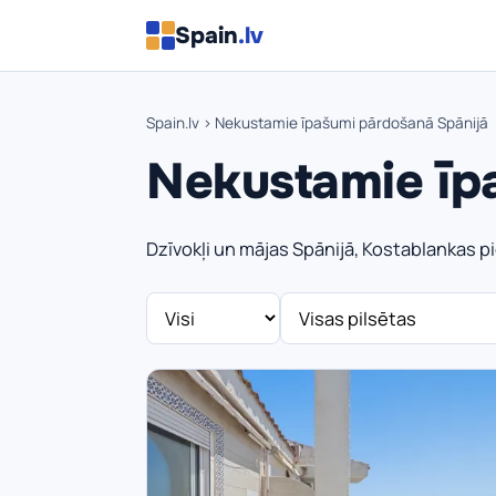
Spain
.lv
Spain.lv
› Nekustamie īpašumi pārdošanā Spānijā
Nekustamie īp
Dzīvokļi un mājas Spānijā, Kostablankas pie