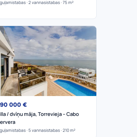
 guļamistabas · 2 vannasistabas · 75 m²
90 000 €
illa / dvīņu māja, Torrevieja – Cabo
ervera
 guļamistabas · 5 vannasistabas · 210 m²