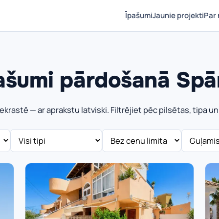
Īpašumi
Jaunie projekti
Par
ašumi pārdošanā Spā
krastē — ar aprakstu latviski. Filtrējiet pēc pilsētas, tipa u