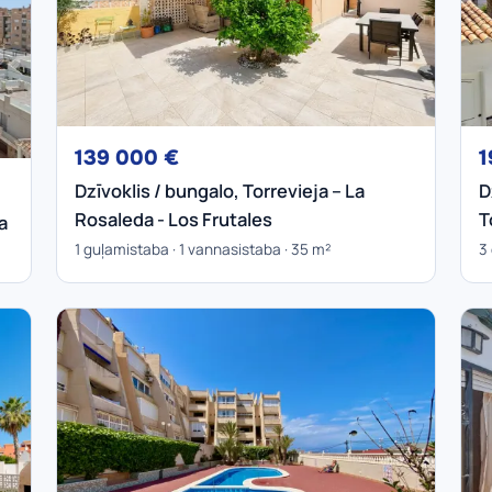
139 000 €
1
Dzīvoklis / bungalo, Torrevieja – La
D
Rosaleda - Los Frutales
T
a
1 guļamistaba · 1 vannasistaba · 35 m²
3