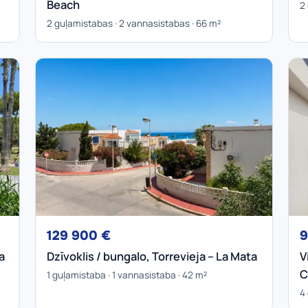
Beach
2
2 guļamistabas · 2 vannasistabas · 66 m²
129 900 €
9
a
Dzīvoklis / bungalo, Torrevieja – La Mata
V
C
1 guļamistaba · 1 vannasistaba · 42 m²
4