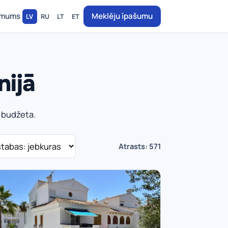
 mums
Meklēju īpašumu
LV
RU
LT
ET
nijā
n budžeta.
Atrasts: 571