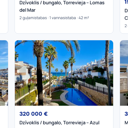
1
Dzīvoklis / bungalo, Torrevieja – Lomas
del Mar
D
C
2 guļamistabas · 1 vannasistaba · 42 m²
2
320 000 €
3
Dzīvoklis / bungalo, Torrevieja – Azul
M