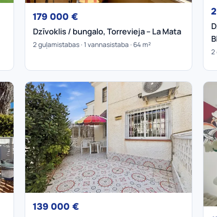
2
179 000 €
D
Dzīvoklis / bungalo, Torrevieja – La Mata
B
2 guļamistabas · 1 vannasistaba · 64 m²
2
139 000 €