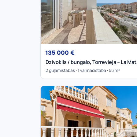
135 000 €
Dzīvoklis / bungalo, Torrevieja – La Mat
2 guļamistabas · 1 vannasistaba · 56 m²