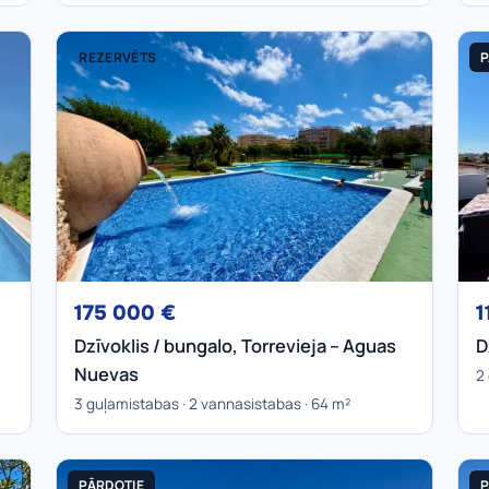
REZERVĒTS
P
175 000 €
1
Dzīvoklis / bungalo, Torrevieja – Aguas
D
Nuevas
2
3 guļamistabas · 2 vannasistabas · 64 m²
PĀRDOTIE
P